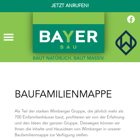
JETZT ANRUFEN!
BAUFAMILIENMAPPE
Als Teil der starken Wimberger Gruppe, die jährlich mehr als
700 Einfamilienhäuser baut, profitieren wir von der Erfahrung
und den Ideen der ganzen Gruppe. Deswegen können wir
Ihnen die Inhalte und Hausideen von Wimberger in unserer
Baufamilienmappe zur Verfügung stellen.